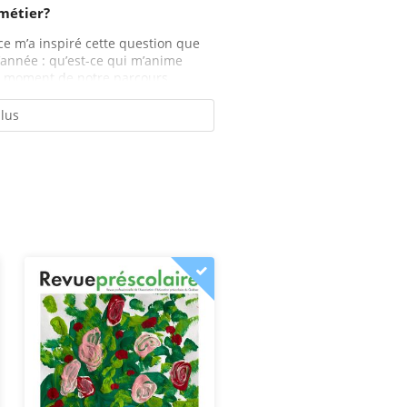
métier?
ce m’a inspiré cette question que
’année : qu’est-ce qui m’anime
moment de notre parcours...
plus