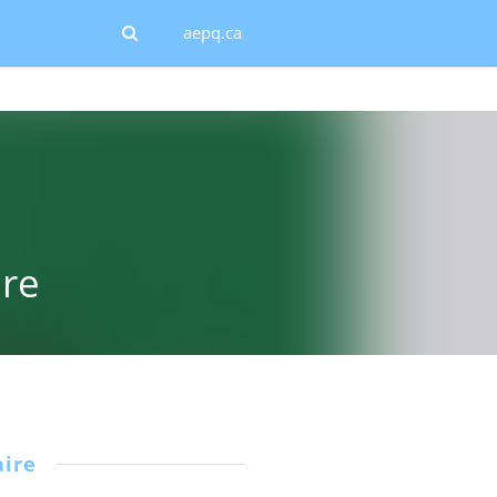
aepq.ca
ire
ire