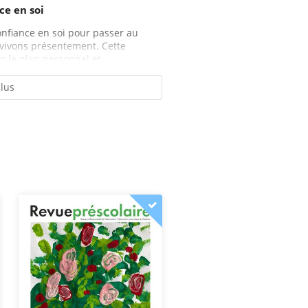
ce en soi
onfiance en soi pour passer au
s vivons présentement. Cette
 le plan personnel et...
plus