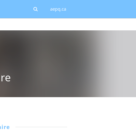
aepq.ca
ire
ire