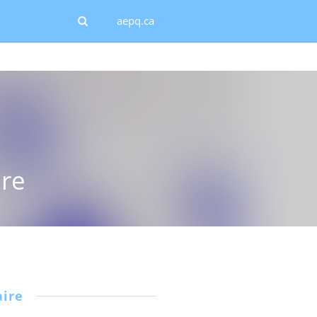
aepq.ca
ire
ire