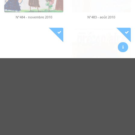
N°484 - novembre 2010
N°483 - août 2010
Politique sur la vie privée
Contact
Facebook
N°482 - mai 2010
N°481 - février 2010
Twitter